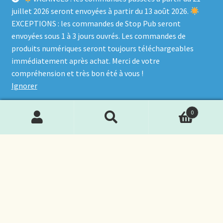
juillet 2026 seront envoyées à partir du 13 août 2026.
EXCEPTIONS : les commandes de Stop Pub seront
envoyées sous 1 à 3 jours ouvrés. Les commandes de
produits numériques seront toujours téléchargeables
immédiatement après achat. Merci de votre
compréhension et très bon été à vous !
Ignorer
0
Recherche
Recherche
pour :
© L'Atelier de DiMy 2026
Politique de confidentialité
Built with WooCommerce
.