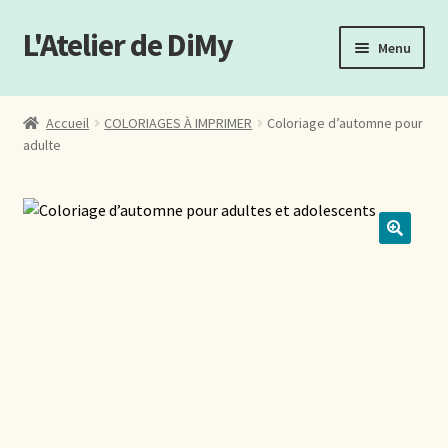
L'Atelier de DiMy
Aller
Aller
Menu
à
au
la
contenu
Qui suis-je ?
navigation
Accueil
COLORIAGES À IMPRIMER
Coloriage d’automne pour
adulte
FAQ
Mon compte