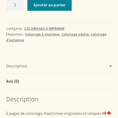
quantité
Ajouter au panier
de
Coloriage
d’automne
pour
Catégorie :
COLORIAGES À IMPRIMER
Étiquettes :
Coloriage à imprimer
,
Coloriage adulte
,
Coloriage
adulte
d’automne
Description
Avis (0)
Description
5 pages de coloriage d’automne originales et uniques